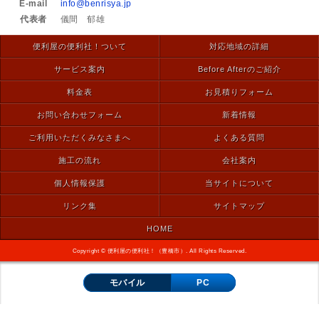
E-mail
info@benrisya.jp
代表者
儀間 郁雄
便利屋の便利社！ついて
対応地域の詳細
サービス案内
Before Afterのご紹介
料金表
お見積りフォーム
お問い合わせフォーム
新着情報
ご利用いただくみなさまへ
よくある質問
施工の流れ
会社案内
個人情報保護
当サイトについて
リンク集
サイトマップ
HOME
Copyright © 便利屋の便利社！（豊橋市）. All Rights Reserved.
モバイル
PC