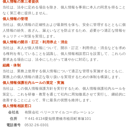
個人情報の第三者提供
当社は、法令に定める場合を除き、個人情報を事前に本人の同意を得ること
なく第三者に提供しません。
個人情報の管理
当社は、個人情報の正確性および最新性を保ち、安全に管理するとともに個
人情報の紛失、改ざん、漏えいなどを防止するため、必要かつ適正な情報セ
キュリティー対策を実現します。
個人情報の開示・訂正・利用停止・消去
当社は、本人が個人情報について、開示・訂正・利用停止・消去などを求め
る権利を有していることを認識し、個人情報相談窓口を設置して、これらの
要求ある場合には、法令にしたがって速やかに対応します。
組織・体制
当社は、業務上使用する個人情報について適正な管理を実施するとともに、
業務上の個人情報の適正な取り扱いを実現するための体制を構築します。
個人情報保護社内ルールの策定・実施
当社は、この個人情報保護方針を実行するため、個人情報保護社内ルールを
策定し、これを研修・教育を通じて社内に周知徹底させて実行し、継続的に
改善することによって、常に最良の状態を維持します。
個人情報相談窓口
会社名
有限会社 ベリースマイルコーポレーション
住所
〒441-8134愛知県豊橋市植田町車塚101
電話番号
0532-26-0301