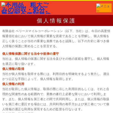
個人情報保護
有限会社 ベリースマイルコーポレーション（以下、当社）は、今日の高度情
報通信社会において個人情報が重要な資産であることを理解し、個人情報を
正しく扱うことが当社の重要な責務であると認識し、以下の方針に基づき個
人情報の保護に努めることを宣言する。
個人情報保護に関する法令や規律の遵守
当社は、個人情報の保護に関する法令及びその他の規範を遵守し、個人情報
を適正に取り扱います。
個人情報の取得
当社が個人情報を取得する際には、利用目的を明確化するよう努力し、適法
かつ公正な手段によって、個人情報を取得します。
個人情報の利用
当社が取得した個人情報は、取得の際に示した利用目的もしくは、それと合
理的な関連性のある範囲内で、業務の遂行上必要な限りにおいて利用しま
す。また、個人情報を第三者との間で共同利用し、または、個人情報の取扱
いを第三者に委託する場合には、共同利用の相手方および第三者について個
人情報の適正な利用を実現するための監督を行ないます。