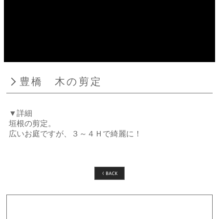
豊橋 木の剪定
▼詳細
垣根の剪定。
広いお庭ですが、３～４Ｈで綺麗に！
カテゴリー