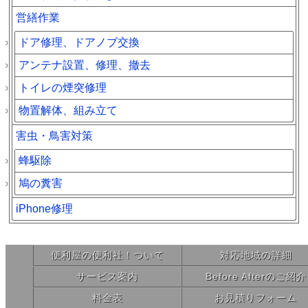
営繕作業
ドア修理、ドアノブ交換
アンテナ設置、修理、撤去
トイレの煙突修理
物置解体、組み立て
害虫・鳥害対策
蜂駆除
鳩の糞害
iPhone修理
便利屋の便利社！ついて
対応地域の詳細
サービス案内
Before Afterのご紹介
料金表
お見積りフォーム